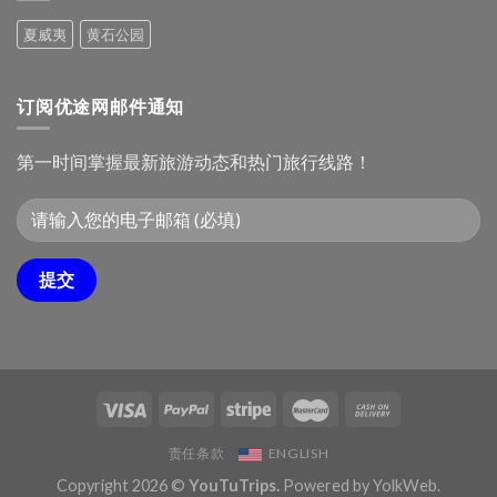
民
攻
俗
夏威夷
黄石公园
略：
文
十
化
大
村
必
订阅优途网邮件通知
去
景
点
第一时间掌握最新旅游动态和热门旅行线路！
责任条款
ENGLISH
Copyright 2026 ©
YouTuTrips.
Powered by
YolkWeb
.