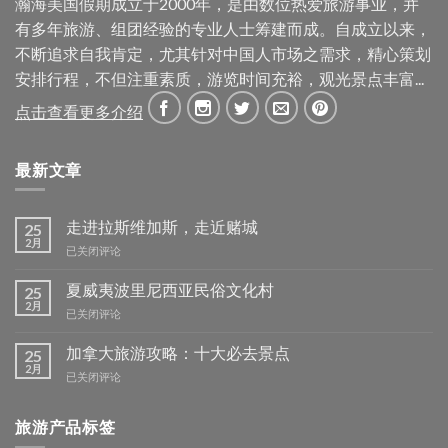
瀚海美国假期成立于2000年，是由数位热爱旅游事业，并
有多年旅游、组团经验的专业人士筹建而成。自成立以来，
不断追求自我肯定，尤其针对中国人市场之需求，精心策划
安排行程，不但注重素质，游览时间充裕，观光景点丰富...
点击查看更多介绍
最新文章
走进拉斯维加斯，走近赌城
25
2月
走
已关闭评论
进
拉
夏威夷波里尼西亚民俗文化村
25
斯
2月
夏
已关闭评论
维
威
加
夷
加拿大旅游攻略：十大必去景点
25
斯，
波
2月
走
加
已关闭评论
里
近
拿
尼
赌
大
西
城
旅游产品标签
旅
亚
游