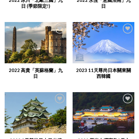
2022 冰川「北歐三國」九
2022 永恆「意國法南」九
日 (季節限定!)
日
Add to
Add to
Wishlist
Wishlist
2022 高貴「英蘇格蘭」九
2023 11天尊尚日本關東關
日
西韓國
Add to
Add to
Wishlist
Wishlist