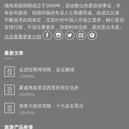
瀚海美国假期成立于2000年，是由数位热爱旅游事业，并
有多年旅游、组团经验的专业人士筹建而成。自成立以来，
不断追求自我肯定，尤其针对中国人市场之需求，精心策划
安排行程，不但注重素质，游览时间充裕，观光景点丰富...
点击查看更多介绍
最新文章
走进拉斯维加斯，走近赌城
25
2月
走
已关闭评论
进
拉
夏威夷波里尼西亚民俗文化村
25
斯
2月
夏
已关闭评论
维
威
加
夷
加拿大旅游攻略：十大必去景点
25
斯，
波
2月
走
加
已关闭评论
里
近
拿
尼
赌
大
西
城
旅游产品标签
旅
亚