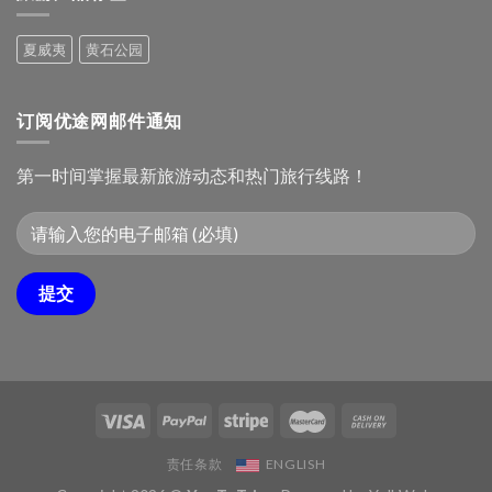
游
民
攻
俗
夏威夷
黄石公园
略：
文
十
化
大
村
必
订阅优途网邮件通知
去
景
点
第一时间掌握最新旅游动态和热门旅行线路！
责任条款
ENGLISH