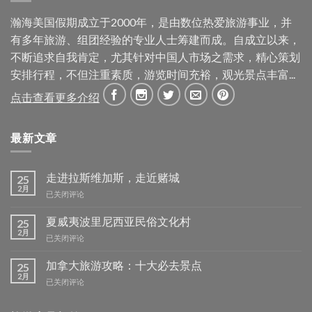
瀚海美国假期成立于2000年，是由数位热爱旅游事业，并
有多年旅游、组团经验的专业人士筹建而成。自成立以来，
不断追求自我肯定，尤其针对中国人市场之需求，精心策划
安排行程，不但注重素质，游览时间充裕，观光景点丰富...
点击查看更多介绍
最新文章
走进拉斯维加斯，走近赌城
25
2月
走
已关闭评论
进
拉
夏威夷波里尼西亚民俗文化村
25
斯
2月
夏
已关闭评论
维
威
加
夷
加拿大旅游攻略：十大必去景点
25
斯，
波
2月
走
加
已关闭评论
里
近
拿
尼
赌
大
西