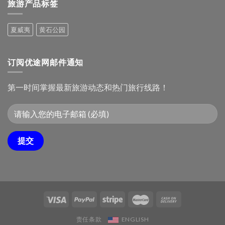
城
旅游产品标签
旅
亚
游
民
攻
俗
夏威夷
黄石公园
略：
文
十
化
大
村
必
订阅优途网邮件通知
去
景
点
第一时间掌握最新旅游动态和热门旅行线路！
责任条款
ENGLISH