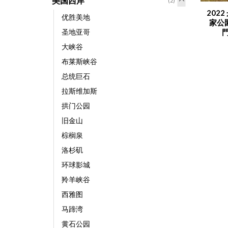
美国西岸
(2)
202
优胜美地
家公
圣地亚哥
大峡谷
布莱斯峡谷
总统巨石
拉斯维加斯
拱门公园
旧金山
棕榈泉
洛杉矶
环球影城
羚羊峡谷
西雅图
马蹄湾
黄石公园