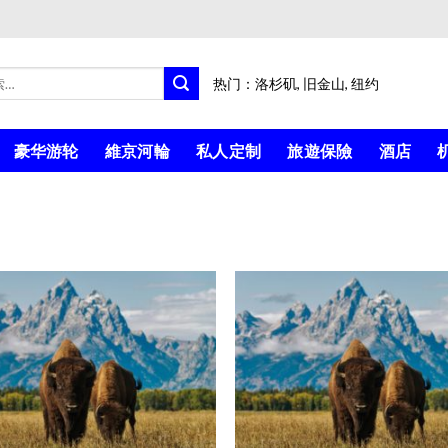
热门：
洛杉矶
,
旧金山
,
纽约
豪华游轮
維京河輪
私人定制
旅遊保險
酒店
Add to
Wishlist