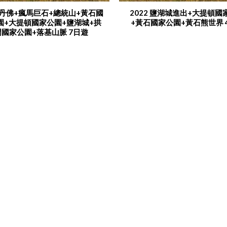
2 丹佛+瘋馬巨石+總統山+黃石國
2022 鹽湖城進出+大提頓國
園+大提頓國家公園+鹽湖城+拱
+黃石國家公園+黃石熊世界 
門國家公園+落基山脈 7日遊