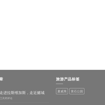
章
旅游产品标签
夏威夷
黄石公园
走进拉斯维加斯，走近赌城
走
已关闭评论
进