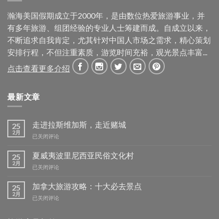
瀚海美国假期成立于2000年，是由数位热爱旅游事业，并
有多年旅游、组团经验的专业人士筹建而成。自成立以来，
不断追求自我肯定，尤其针对中国人市场之需求，精心策划
安排行程，不但注重素质，游览时间充裕，观光景点丰富...
点击查看更多介绍
最新文章
走进拉斯维加斯，走近赌城
25
2月
走
已关闭评论
进
拉
夏威夷波里尼西亚民俗文化村
25
斯
2月
夏
已关闭评论
维
威
加
夷
加拿大旅游攻略：十大必去景点
25
斯，
波
2月
走
加
已关闭评论
里
近
拿
尼
赌
大
西