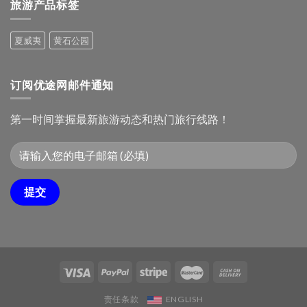
城
旅游产品标签
旅
亚
游
民
攻
俗
夏威夷
黄石公园
略：
文
十
化
大
村
必
订阅优途网邮件通知
去
景
点
第一时间掌握最新旅游动态和热门旅行线路！
责任条款
ENGLISH