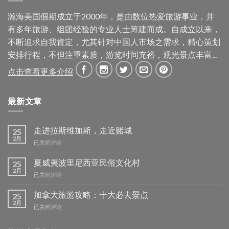
瀚海美国假期成立于2000年，是由数位热爱旅游事业，并
有多年旅游、组团经验的专业人士筹建而成。自成立以来，
不断追求自我肯定，尤其针对中国人市场之需求，精心策划
安排行程，不但注重素质，游览时间充裕，观光景点丰富...
点击查看更多介绍
最新文章
走进拉斯维加斯，走近赌城
25
2月
走
已关闭评论
进
拉
夏威夷波里尼西亚民俗文化村
25
斯
2月
夏
已关闭评论
维
威
加
夷
加拿大旅游攻略：十大必去景点
25
斯，
波
2月
走
加
已关闭评论
里
近
拿
尼
赌
大
西