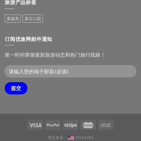
城
旅游产品标签
旅
亚
游
民
攻
俗
夏威夷
黄石公园
略：
文
十
化
大
村
必
订阅优途网邮件通知
去
景
点
第一时间掌握最新旅游动态和热门旅行线路！
责任条款
ENGLISH