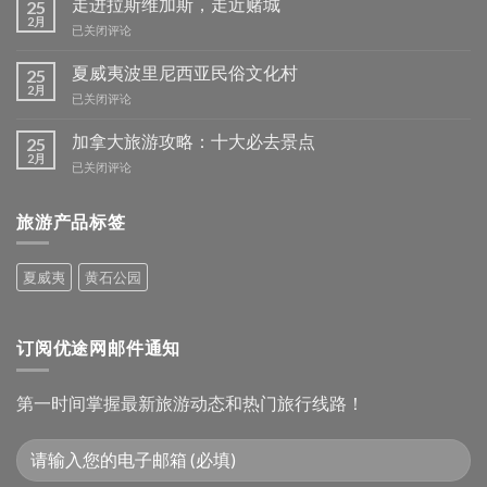
走进拉斯维加斯，走近赌城
25
2月
走
已关闭评论
进
拉
夏威夷波里尼西亚民俗文化村
25
斯
2月
夏
已关闭评论
维
威
加
夷
加拿大旅游攻略：十大必去景点
25
斯，
波
2月
走
加
已关闭评论
里
近
拿
尼
赌
大
西
城
旅游产品标签
旅
亚
游
民
攻
俗
夏威夷
黄石公园
略：
文
十
化
大
村
必
订阅优途网邮件通知
去
景
点
第一时间掌握最新旅游动态和热门旅行线路！