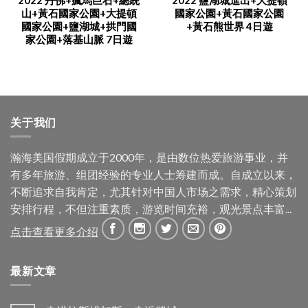
2022 丹佛+瘋馬巨石+總統
2022 鹽湖城進出+大提頓
山+黃石國家公園+大提頓
國家公園+黃石國家公園
國家公園+鹽湖城+拱門國
+黃石熊世界 4日遊
家公園+落基山脈 7日遊
关于我们
瀚海美国假期成立于2000年，是由数位热爱旅游事业，并
有多年旅游、组团经验的专业人士筹建而成。自成立以来，
不断追求自我肯定，尤其针对中国人市场之需求，精心策划
安排行程，不但注重素质，游览时间充裕，观光景点丰富...
点击查看更多介绍
最新文章