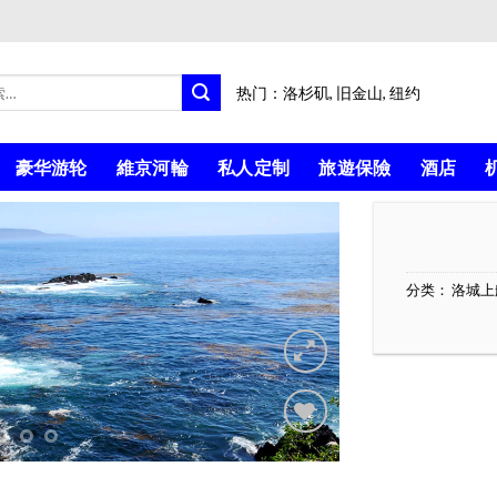
热门：
洛杉矶
,
旧金山
,
纽约
豪华游轮
維京河輪
私人定制
旅遊保險
酒店
分类：
洛城上
Add to
Wishlist