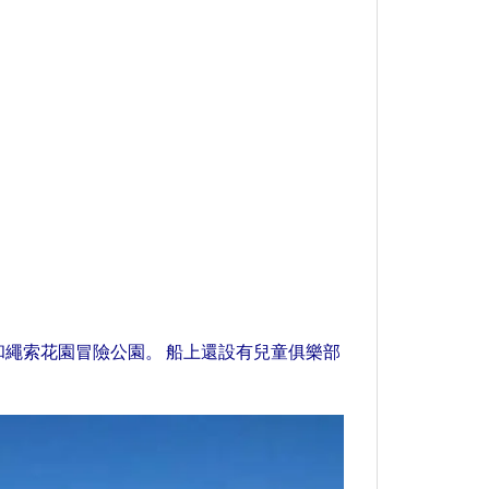
繩索花園冒險公園。 船上還設有兒童俱樂部