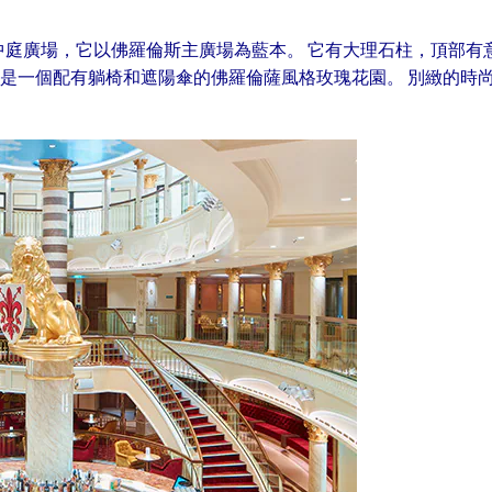
庭廣場，它以佛羅倫斯主廣場為藍本。 它有大理石柱，頂部有
e Rose，這是一個配有躺椅和遮陽傘的佛羅倫薩風格玫瑰花園。 別