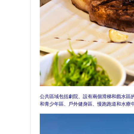
公共區域包括劇院、設有兩個滑梯和戲水區
和青少年區、戶外健身區、慢跑跑道和水療