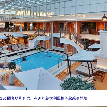
11 個甲板, 2,136 間客艙和套房。有趣的義大利風格等您親身體驗