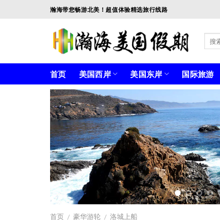
Skip
瀚海带您畅游北美！超值体验精选旅行线路
to
content
首页
美国西岸
美国东岸
国际旅游
首页
豪华游轮
洛城上船
/
/