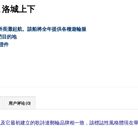
號 洛城上下
隊，將從加州長灘起航。該船將全年提供各種遊輪服
門目的地
證件
用户评论 (0)
——以及它最初建立的歌詩達郵輪品牌相一致，該標誌性風格體現在