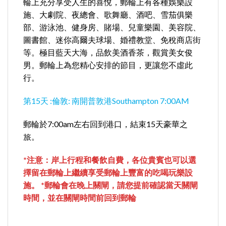
輪上充分享受人生的喜悅，郵輪上有各種娛樂設
施、大劇院、夜總會、歌舞廳、酒吧、雪茄俱樂
部、游泳池、健身房、賭場、兒童樂園、美容院、
圖書館、迷你高爾夫球場、婚禮教堂、免稅商店街
等。極目藍天大海，品飲美酒香茶，觀賞美女俊
男。郵輪上為您精心安排的節目，更讓您不虛此
行。
第15天 :倫敦: 南開普敦港Southampton 7:00AM
郵輪於7:00am左右回到港口，結束15天豪華之
旅。
*注意：岸上行程和餐飲自費，各位貴賓也可以選
擇留在郵輪上繼續享受郵輪上豐富的吃喝玩樂設
施。 *郵輪會在晚上關閘，請您提前確認當天關閘
時間，並在關閘時間前回到郵輪