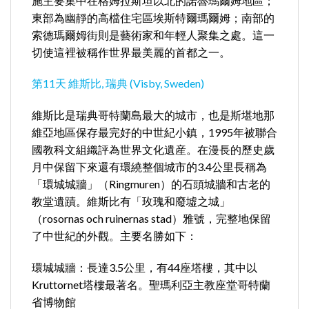
施主要集中在格姆拉斯坦以北的諾魯瑪爾姆地區；
東部為幽靜的高檔住宅區埃斯特爾瑪爾姆；南部的
索德瑪爾姆街則是藝術家和年輕人聚集之處。這一
切使這裡被稱作世界最美麗的首都之一。
第11天 維斯比, 瑞典 (Visby, Sweden)
維斯比是瑞典哥特蘭島最大的城市，也是斯堪地那
維亞地區保存最完好的中世紀小鎮，1995年被聯合
國教科文組織評為世界文化遺産。在漫長的歷史歲
月中保留下來還有環繞整個城市的3.4公里長稱為
「環城城牆」（Ringmuren）的石頭城牆和古老的
教堂遺蹟。維斯比有「玫瑰和廢墟之城」
（rosornas och ruinernas stad）雅號，完整地保留
了中世紀的外觀。主要名勝如下：
環城城牆：長達3.5公里，有44座塔樓，其中以
Kruttornet塔樓最著名。聖瑪利亞主教座堂哥特蘭
省博物館