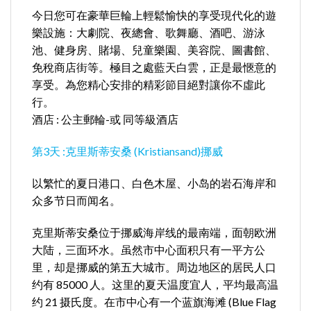
今日您可在豪華巨輪上輕鬆愉快的享受現代化的遊
樂設施：大劇院、夜總會、歌舞廳、酒吧、游泳
池、健身房、賭場、兒童樂園、美容院、圖書館、
免稅商店街等。極目之處藍天白雲，正是最愜意的
享受。為您精心安排的精彩節目絕對讓你不虛此
行。
酒店 : 公主郵輪-或 同等級酒店
第3天 :克里斯蒂安桑 (Kristiansand)挪威
以繁忙的夏日港口、白色木屋、小岛的岩石海岸和
众多节日而闻名。
克里斯蒂安桑位于挪威海岸线的最南端，面朝欧洲
大陆，三面环水。虽然市中心面积只有一平方公
里，却是挪威的第五大城市。周边地区的居民人口
约有 85000 人。这里的夏天温度宜人，平均最高温
约 21 摄氏度。在市中心有一个蓝旗海滩 (Blue Flag