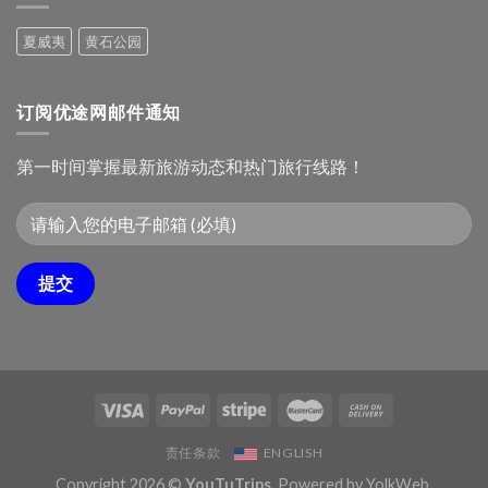
游
民
攻
俗
夏威夷
黄石公园
略：
文
十
化
大
村
必
订阅优途网邮件通知
去
景
点
第一时间掌握最新旅游动态和热门旅行线路！
责任条款
ENGLISH
Copyright 2026 ©
YouTuTrips.
Powered by
YolkWeb
.