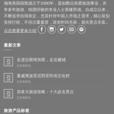
瀚海美国假期成立于2000年，是由数位热爱旅游事业，并
有多年旅游、组团经验的专业人士筹建而成。自成立以来，
不断追求自我肯定，尤其针对中国人市场之需求，精心策划
安排行程，不但注重素质，游览时间充裕，观光景点丰富...
点击查看更多介绍
最新文章
走进拉斯维加斯，走近赌城
25
2月
走
已关闭评论
进
拉
夏威夷波里尼西亚民俗文化村
25
斯
2月
夏
已关闭评论
维
威
加
夷
加拿大旅游攻略：十大必去景点
25
斯，
波
2月
走
加
已关闭评论
里
近
拿
尼
赌
大
西
城
旅游产品标签
旅
亚