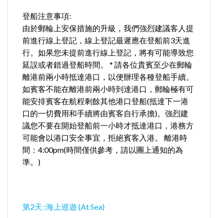
登船注意事項:
由於郵輪上安保措施的升級，我們強烈建議客人提
前進行線上登記，線上登記最遲應在登船前3天進
行。如果您未提前進行線上登記，將有可能導致您
延誤或者錯過登船時間。 * 請各位貴賓至少在郵輪
離港前兩小時抵達港口，以便辦理各種登船手續。
如賓客不能在離港前兩小時到達港口，郵輪極有可
能安排賓客在航程剩餘其他港口登船(抵達下一港
口的一切費用和手續將由賓客自行承擔)。強烈建
議您不要在開始登船前一小時才抵達港口，港務方
可能會以港口安全事宜，拒絕賓客入港。 離港時
間：4:00pm(時間僅供參考，請以團上通知的為
準。)
第2天 :海上巡遊 (At Sea)