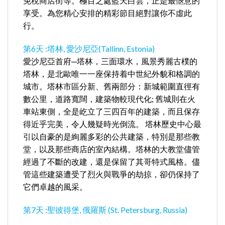
免稅商店街等。極目之處藍天白雲，正是最愜意的
享受。為您精心安排的精彩節目絕對讓你不虛此
行。
第6天 :塔林, 愛沙尼亞(Tallinn, Estonia)
愛沙尼亞首府─塔林，三面環水，風景秀麗古樸的
塔林，是北歐唯一一座保持着中世紀外貌和格調的
城市。塔林市區分新、舊兩部分：新城範圍直徑有
數公里，道路寬闊，建築物較現代化; 舊城則在火
車站東側，全是屹立了三四百年的建築，而且保存
得近乎完美，令人幾疑時光倒流。 塔林歷史中心最
引以自豪的是絢麗多彩的公共建築，特別是那些教
堂，以及那些商店的室內結構。塔林的大教堂儘管
經過了不斷的改建，還是保留了其哥特式風格。儘
管這些建築遭受了烈火與戰爭的劫掠，卻仍保持了
它們卓越的風采。
第7天 :聖彼得堡, 俄羅斯 (St. Petersburg, Russia)