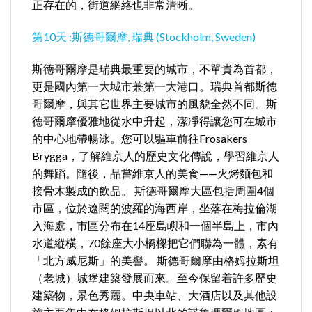
正存在的，街道網絡也非常清晰。
第10天 :斯德哥爾摩, 瑞典 (Stockholm, Sweden)
斯德哥爾摩是瑞典最重要的城市，不單貴為首都，
更是國內第一大城市兼第一大港口。瑞典首都斯德
哥爾摩，與其它世界主要城市的風貌全然不同。斯
德哥爾摩優雅地從水中升起，潔凈得讓您可在城市
的中心地帶暢泳。您可以驅車前往Frosakers
Brygga，了解維京人的歷史文化傳說，學習維京人
的舞蹈。隨後，品嘗維京人的美食——火烤麵包和
接骨木製成的飲品。 斯德哥爾摩大區包括周圍4個
市區，位於遼闊的波羅的海西岸，坐落在梅拉倫湖
入海處，市區分布在14座島嶼和一個半島上，市內
水道縱橫，70餘座大小橋樑把它們聯為一體，素有
「北方威尼斯」的美譽。 斯德哥爾摩由格姆拉斯坦
（老城）城堡建築發展而來。至今保留着許多歷史
建築物，景色秀麗。中央車站、大酒店以及其他設