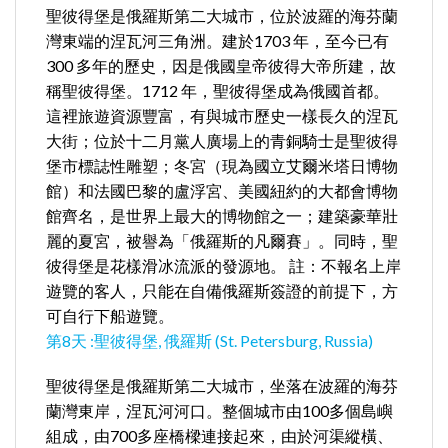
聖彼得堡是俄羅斯第二大城市，位於波羅的海芬蘭
灣東端的涅瓦河三角洲。建於1703 年，至今已有
300 多年的歷史，因是俄國皇帝彼得大帝所建，故
稱聖彼得堡。1712 年，聖彼得堡成為俄國首都。
這裡旅遊資源豐富，有與城市歷史一樣長久的涅瓦
大街；位於十二月黨人廣場上的青銅騎士是聖彼得
堡市標誌性雕塑；冬宮（現為國立艾爾米塔日博物
館）和法國巴黎的盧浮宮、美國紐約的大都會博物
館齊名，是世界上最大的博物館之一；建築豪華壯
麗的夏宮，被譽為「俄羅斯的凡爾賽」。同時，聖
彼得堡是花樣滑冰流派的發源地。 註：不報名上岸
遊覽的客人，只能在自備俄羅斯簽證的前提下，方
可自行下船遊覽。
第8天 :聖彼得堡, 俄羅斯 (St. Petersburg, Russia)
聖彼得堡是俄羅斯第二大城市，坐落在波羅的海芬
蘭灣東岸，涅瓦河河口。整個城市由100多個島嶼
組成，由700多座橋樑連接起來，由於河渠縱橫、