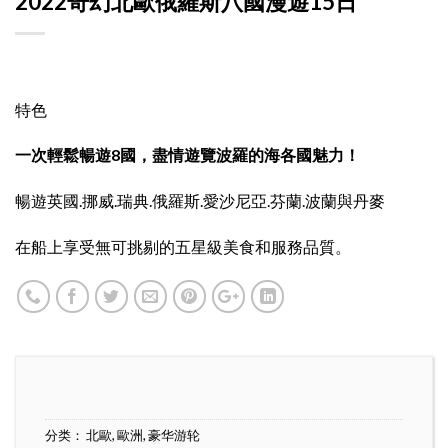
2022奇幻北歐俄羅斯八國漫遊15日
特色
一次輕鬆暢遊8國，盡情遊覽波羅的海各國魅力！
暢遊英國.挪威.瑞典.俄羅斯.愛沙尼亞.芬蘭.波蘭與丹麥
在船上享受無可挑剔的五星級美食和服務品質。
分类：
北歐
,
歐洲
,
豪华游轮