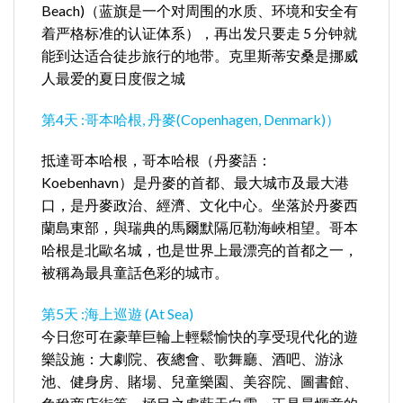
Beach)（蓝旗是一个对周围的水质、环境和安全有
着严格标准的认证体系），再出发只要走 5 分钟就
能到达适合徒步旅行的地带。克里斯蒂安桑是挪威
人最爱的夏日度假之城
第4天 :哥本哈根, 丹麥(Copenhagen, Denmark)）
抵達哥本哈根，哥本哈根（丹麥語：
Koebenhavn）是丹麥的首都、最大城市及最大港
口，是丹麥政治、經濟、文化中心。坐落於丹麥西
蘭島東部，與瑞典的馬爾默隔厄勒海峽相望。哥本
哈根是北歐名城，也是世界上最漂亮的首都之一，
被稱為最具童話色彩的城市。
第5天 :海上巡遊 (At Sea)
今日您可在豪華巨輪上輕鬆愉快的享受現代化的遊
樂設施：大劇院、夜總會、歌舞廳、酒吧、游泳
池、健身房、賭場、兒童樂園、美容院、圖書館、