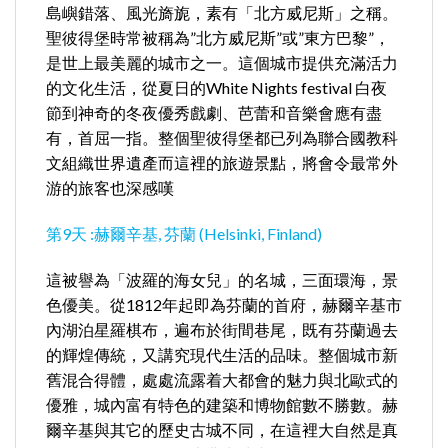
島嶼錯落、風光旖旎，素有「北方威尼斯」之稱。
聖彼得堡時常被稱為”北方威尼斯”或”東方巴黎”，
是世上最美麗的城市之一。這個城市提供充滿活力
的文化生活，從夏日的White Nights festival 白夜
節到神奇的冬夜優秀戲劇、芭蕾和音樂會應有盡
有，首屈一指。整個聖彼得堡都已列為聯合國教科
文組織世界遺產而這裡的旅遊景點，將會令最常外
游的旅客也深感嘆
第9天 :赫爾辛基, 芬蘭 (Helsinki, Finland)
這被譽為「波羅的海女兒」的名城，三面環海，景
色優美。從1812年起即為芬蘭的首府，赫爾辛基市
內湖泊星羅棋布，遍布於街間巷尾，既有芬蘭過去
的輝煌傳統，又講究現代生活的品味。整個城市新
舊混合得體，處處流露着大都會的魅力與北歐式的
優雅，城內富有特色的建築和博物館數不勝數。赫
爾辛基與其它的歷史古城不同，在這裡大自然是真