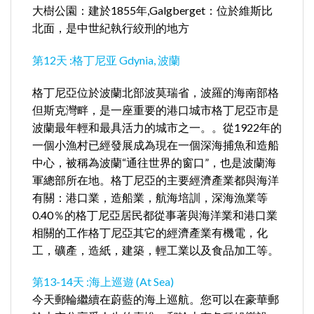
大樹公園：建於1855年,Galgberget：位於維斯比
北面，是中世紀執行絞刑的地方
第12天 :格丁尼亚 Gdynia, 波蘭
格丁尼亞位於波蘭北部波莫瑞省，波羅的海南部格
但斯克灣畔，是一座重要的港口城市格丁尼亞市是
波蘭最年輕和最具活力的城市之一。。從1922年的
一個小漁村已經發展成為現在一個深海捕魚和造船
中心，被稱為波蘭“通往世界的窗口”，也是波蘭海
軍總部所在地。格丁尼亞的主要經濟產業都與海洋
有關：港口業，造船業，航海培訓，深海漁業等
0.40％的格丁尼亞居民都從事著與海洋業和港口業
相關的工作格丁尼亞其它的經濟產業有機電，化
工，礦產，造紙，建築，輕工業以及食品加工等。
第13-14天 :海上巡遊 (At Sea)
今天郵輪繼續在蔚藍的海上巡航。您可以在豪華郵