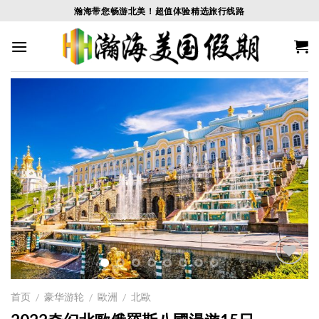
Skip
瀚海带您畅游北美！超值体验精选旅行线路
to
content
Add to
Wishlist
首页
豪华游轮
歐洲
北歐
/
/
/